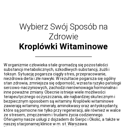
Wybierz Swój Sposób na
Zdrowie
Kroplówki Witaminowe
W organizmie człowieka stale gromadzą się pozostałości
substancji metabolicznych, szkodliwych substancji, żużli i
toksyn. Sytuację pogarsza ciągły stres, przepracowanie,
niezdrowa dieta i złe nawyki. W rezultacie pogarsza się ogólny
stan zdrowia, zmniejsza się odporność, wzrasta ryzyko patologii
sercowo-naczyniowych, zachodzi nierównowaga hormonalna i
inne poważne zmiany. Obecnie istnieje wiele możliwości
terapeutycznego oczyszczania, ale najbardziej skutecznym i
bezpiecznym sposobem są witaminy. Kroplówki witaminowe
zawierają witaminy, minerały, aminokwasy oraz antyoksydanty,
które są pomocne nie tylko przy regeneracji, ale również w walce
ze stresem, zmęczeniem i trudami życia codziennego.
Oferujemy nasze usługi z dojzadem do Sierpc i Okolic, a także w
naszej stacjonarnej klinice w m. st. Warszawa.