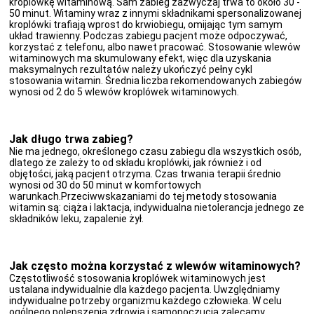
kroplówkę witaminową. Sam zabieg zazwyczaj trwa to około 30 -
50 minut. Witaminy wraz z innymi składnikami spersonalizowanej
kroplówki trafiają wprost do krwiobiegu, omijając tym samym
układ trawienny. Podczas zabiegu pacjent może odpoczywać,
korzystać z telefonu, albo nawet pracować. Stosowanie wlewów
witaminowych ma skumulowany efekt, więc dla uzyskania
maksymalnych rezultatów należy ukończyć pełny cykl
stosowania witamin. Średnia liczba rekomendowanych zabiegów
wynosi od 2 do 5 wlewów kroplówek witaminowych.
Jak długo trwa zabieg?
Nie ma jednego, określonego czasu zabiegu dla wszystkich osób,
dlatego że zależy to od składu kroplówki, jak również i od
objętości, jaką pacjent otrzyma. Czas trwania terapii średnio
wynosi od 30 do 50 minut w komfortowych
warunkach.Przeciwwskazaniami do tej metody stosowania
witamin są: ciąża i laktacja, indywidualna nietolerancja jednego ze
składników leku, zapalenie żył.
Jak często można korzystać z wlewów witaminowych?
Częstotliwość stosowania kroplówek witaminowych jest
ustalana indywidualnie dla każdego pacjenta. Uwzględniamy
indywidualne potrzeby organizmu każdego człowieka. W celu
ogólnego polepszenia zdrowia i samopoczucia zalecamy