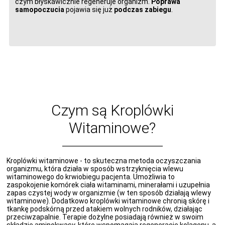
czym błyskawicznie regeneruje organizm.
Poprawa
samopoczucia
pojawia się już
podczas zabiegu
.
Czym są Kroplówki
Witaminowe?
Kroplówki witaminowe - to skuteczna metoda oczyszczania
organizmu, która działa w sposób wstrzyknięcia wlewu
witaminowego do krwiobiegu pacjenta. Umożliwia to
zaspokojenie komórek ciała witaminami, minerałami i uzupełnia
zapas czystej wody w organizmie (w ten sposób działają wlewy
witaminowe). Dodatkowo kroplówki witaminowe chronią skórę i
tkankę podskórną przed atakiem wolnych rodników, działając
przeciwzapalnie. Terapie dożylne posiadają również w swoim