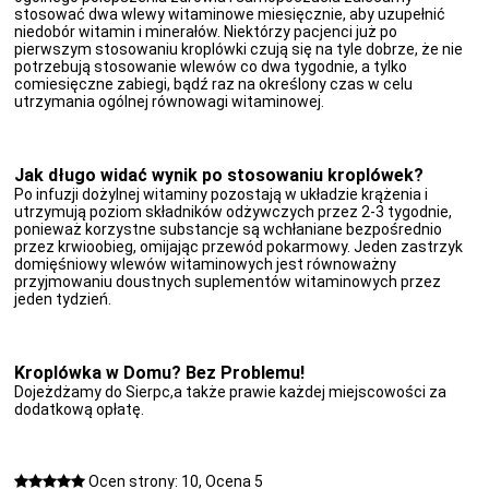
stosować dwa wlewy witaminowe miesięcznie, aby uzupełnić
niedobór witamin i minerałów. Niektórzy pacjenci już po
pierwszym stosowaniu kroplówki czują się na tyle dobrze, że nie
potrzebują stosowanie wlewów co dwa tygodnie, a tylko
comiesięczne zabiegi, bądź raz na określony czas w celu
utrzymania ogólnej równowagi witaminowej.
Jak długo widać wynik po stosowaniu kroplówek?
Po infuzji dożylnej witaminy pozostają w układzie krążenia i
utrzymują poziom składników odżywczych przez 2-3 tygodnie,
ponieważ korzystne substancje są wchłaniane bezpośrednio
przez krwioobieg, omijając przewód pokarmowy. Jeden zastrzyk
domięśniowy wlewów witaminowych jest równoważny
przyjmowaniu doustnych suplementów witaminowych przez
jeden tydzień.
Kroplówka w Domu? Bez Problemu!
Dojeżdżamy do Sierpc,a także prawie każdej miejscowości za
dodatkową opłatę.
Ocen strony: 10, Ocena 5