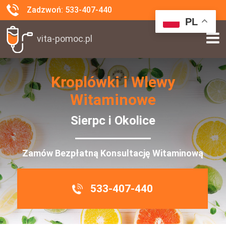
Zadzwoń: 533-407-440
PL
vita-pomoc.pl
Kroplówki i Wlewy
Witaminowe
Sierpc i Okolice
Zamów Bezpłatną Konsultację Witaminową
533-407-440