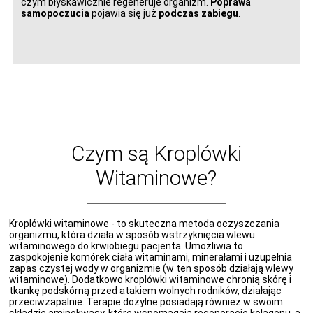
czym błyskawicznie regeneruje organizm.
Poprawa
samopoczucia
pojawia się już
podczas zabiegu
.
Czym są Kroplówki
Witaminowe?
Kroplówki witaminowe - to skuteczna metoda oczyszczania
organizmu, która działa w sposób wstrzyknięcia wlewu
witaminowego do krwiobiegu pacjenta. Umożliwia to
zaspokojenie komórek ciała witaminami, minerałami i uzupełnia
zapas czystej wody w organizmie (w ten sposób działają wlewy
witaminowe). Dodatkowo kroplówki witaminowe chronią skórę i
tkankę podskórną przed atakiem wolnych rodników, działając
przeciwzapalnie. Terapie dożylne posiadają również w swoim