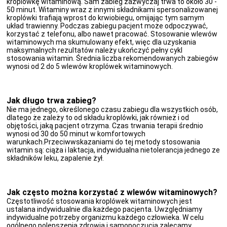
kroplówkę witaminową. Sam zabieg zazwyczaj trwa to około 30 -
50 minut. Witaminy wraz z innymi składnikami spersonalizowanej
kroplówki trafiają wprost do krwiobiegu, omijając tym samym
układ trawienny. Podczas zabiegu pacjent może odpoczywać,
korzystać z telefonu, albo nawet pracować. Stosowanie wlewów
witaminowych ma skumulowany efekt, więc dla uzyskania
maksymalnych rezultatów należy ukończyć pełny cykl
stosowania witamin. Średnia liczba rekomendowanych zabiegów
wynosi od 2 do 5 wlewów kroplówek witaminowych.
Jak długo trwa zabieg?
Nie ma jednego, określonego czasu zabiegu dla wszystkich osób,
dlatego że zależy to od składu kroplówki, jak również i od
objętości, jaką pacjent otrzyma. Czas trwania terapii średnio
wynosi od 30 do 50 minut w komfortowych
warunkach.Przeciwwskazaniami do tej metody stosowania
witamin są: ciąża i laktacja, indywidualna nietolerancja jednego ze
składników leku, zapalenie żył.
Jak często można korzystać z wlewów witaminowych?
Częstotliwość stosowania kroplówek witaminowych jest
ustalana indywidualnie dla każdego pacjenta. Uwzględniamy
indywidualne potrzeby organizmu każdego człowieka. W celu
ogólnego polepszenia zdrowia i samopoczucia zalecamy