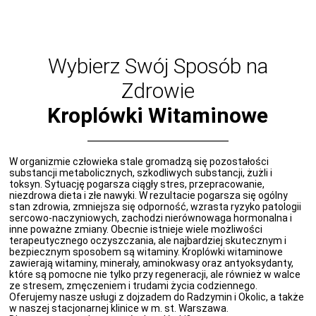
Wybierz Swój Sposób na
Zdrowie
Kroplówki Witaminowe
W organizmie człowieka stale gromadzą się pozostałości
substancji metabolicznych, szkodliwych substancji, żużli i
toksyn. Sytuację pogarsza ciągły stres, przepracowanie,
niezdrowa dieta i złe nawyki. W rezultacie pogarsza się ogólny
stan zdrowia, zmniejsza się odporność, wzrasta ryzyko patologii
sercowo-naczyniowych, zachodzi nierównowaga hormonalna i
inne poważne zmiany. Obecnie istnieje wiele możliwości
terapeutycznego oczyszczania, ale najbardziej skutecznym i
bezpiecznym sposobem są witaminy. Kroplówki witaminowe
zawierają witaminy, minerały, aminokwasy oraz antyoksydanty,
które są pomocne nie tylko przy regeneracji, ale również w walce
ze stresem, zmęczeniem i trudami życia codziennego.
Oferujemy nasze usługi z dojzadem do Radzymin i Okolic, a także
w naszej stacjonarnej klinice w m. st. Warszawa.