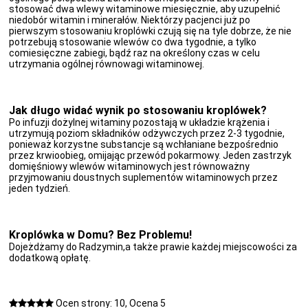
stosować dwa wlewy witaminowe miesięcznie, aby uzupełnić
niedobór witamin i minerałów. Niektórzy pacjenci już po
pierwszym stosowaniu kroplówki czują się na tyle dobrze, że nie
potrzebują stosowanie wlewów co dwa tygodnie, a tylko
comiesięczne zabiegi, bądź raz na określony czas w celu
utrzymania ogólnej równowagi witaminowej.
Jak długo widać wynik po stosowaniu kroplówek?
Po infuzji dożylnej witaminy pozostają w układzie krążenia i
utrzymują poziom składników odżywczych przez 2-3 tygodnie,
ponieważ korzystne substancje są wchłaniane bezpośrednio
przez krwioobieg, omijając przewód pokarmowy. Jeden zastrzyk
domięśniowy wlewów witaminowych jest równoważny
przyjmowaniu doustnych suplementów witaminowych przez
jeden tydzień.
Kroplówka w Domu? Bez Problemu!
Dojeżdżamy do Radzymin,a także prawie każdej miejscowości za
dodatkową opłatę.
Ocen strony: 10, Ocena 5