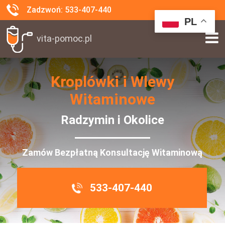
Zadzwoń: 533-407-440
PL
vita-pomoc.pl
Kroplówki i Wlewy
Witaminowe
Radzymin i Okolice
Zamów Bezpłatną Konsultację Witaminową
533-407-440