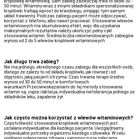
kroplówkę witaminową. Sam zabieg zazwyczaj trwa to około 30 -
50 minut. Witaminy wraz z innymi składnikami spersonalizowanej
kroplówki trafiają wprost do krwiobiegu, omijając tym samym
układ trawienny. Podczas zabiegu pacjent może odpoczywać,
korzystać z telefonu, albo nawet pracować. Stosowanie wlewów
witaminowych ma skumulowany efekt, więc dla uzyskania
maksymalnych rezultatów należy ukończyć pełny cykl
stosowania witamin. Średnia liczba rekomendowanych zabiegów
wynosi od 2 do 5 wlewów kroplówek witaminowych.
Jak długo trwa zabieg?
Nie ma jednego, określonego czasu zabiegu dla wszystkich osób,
dlatego że zależy to od składu kroplówki, jak również i od
objętości, jaką pacjent otrzyma. Czas trwania terapii średnio
wynosi od 30 do 50 minut w komfortowych
warunkach.Przeciwwskazaniami do tej metody stosowania
witamin są: ciąża i laktacja, indywidualna nietolerancja jednego ze
składników leku, zapalenie żył.
Jak często można korzystać z wlewów witaminowych?
Częstotliwość stosowania kroplówek witaminowych jest
ustalana indywidualnie dla każdego pacjenta. Uwzględniamy
indywidualne potrzeby organizmu każdego człowieka. W celu
ogólnego polepszenia zdrowia i samopoczucia zalecamy