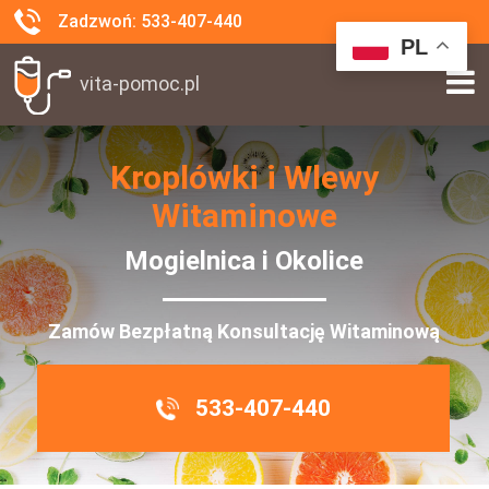
Zadzwoń: 533-407-440
PL
vita-pomoc.pl
Kroplówki i Wlewy
Witaminowe
Mogielnica i Okolice
Zamów Bezpłatną Konsultację Witaminową
533-407-440