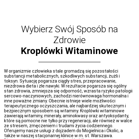
Wybierz Swój Sposób na
Zdrowie
Kroplówki Witaminowe
W organizmie człowieka stale gromadzą się pozostałości
substancji metabolicznych, szkodliwych substancji, żużli i
toksyn. Sytuację pogarsza ciągły stres, przepracowanie,
niezdrowa dieta i złe nawyki. W rezultacie pogarsza się ogólny
stan zdrowia, zmniejsza się odporność, wzrasta ryzyko patologii
sercowo-naczyniowych, zachodzi nierównowaga hormonalna i
inne poważne zmiany. Obecnie istnieje wiele możliwości
terapeutycznego oczyszczania, ale najbardziej skutecznym i
bezpiecznym sposobem są witaminy. Kroplówki witaminowe
zawierają witaminy, minerały, aminokwasy oraz antyoksydanty,
które są pomocne nie tylko przy regeneracji, ale również w walce
ze stresem, zmęczeniem i trudami życia codziennego.
Oferujemy nasze usługi z dojzadem do Mogielnica i Okolic, a
także w naszej stacjonarnej klinice w m. st. Warszawa.