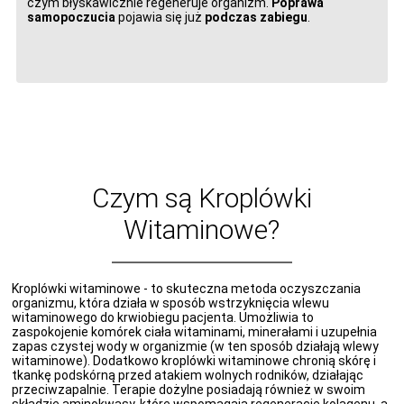
czym błyskawicznie regeneruje organizm.
Poprawa
samopoczucia
pojawia się już
podczas zabiegu
.
Czym są Kroplówki
Witaminowe?
Kroplówki witaminowe - to skuteczna metoda oczyszczania
organizmu, która działa w sposób wstrzyknięcia wlewu
witaminowego do krwiobiegu pacjenta. Umożliwia to
zaspokojenie komórek ciała witaminami, minerałami i uzupełnia
zapas czystej wody w organizmie (w ten sposób działają wlewy
witaminowe). Dodatkowo kroplówki witaminowe chronią skórę i
tkankę podskórną przed atakiem wolnych rodników, działając
przeciwzapalnie. Terapie dożylne posiadają również w swoim