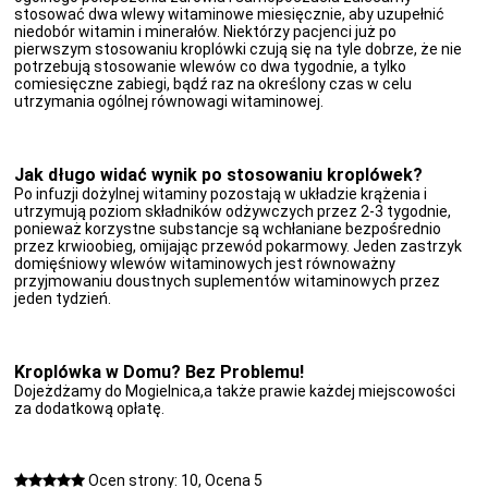
stosować dwa wlewy witaminowe miesięcznie, aby uzupełnić
niedobór witamin i minerałów. Niektórzy pacjenci już po
pierwszym stosowaniu kroplówki czują się na tyle dobrze, że nie
potrzebują stosowanie wlewów co dwa tygodnie, a tylko
comiesięczne zabiegi, bądź raz na określony czas w celu
utrzymania ogólnej równowagi witaminowej.
Jak długo widać wynik po stosowaniu kroplówek?
Po infuzji dożylnej witaminy pozostają w układzie krążenia i
utrzymują poziom składników odżywczych przez 2-3 tygodnie,
ponieważ korzystne substancje są wchłaniane bezpośrednio
przez krwioobieg, omijając przewód pokarmowy. Jeden zastrzyk
domięśniowy wlewów witaminowych jest równoważny
przyjmowaniu doustnych suplementów witaminowych przez
jeden tydzień.
Kroplówka w Domu? Bez Problemu!
Dojeżdżamy do Mogielnica,a także prawie każdej miejscowości
za dodatkową opłatę.
Ocen strony: 10, Ocena 5