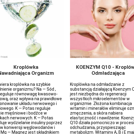
Kroplówka
KOENZYM Q10 - Kropló
Nawadniająca Organizm
Odmładzająca
iera kroplówka na szybkie
Kroplówka na odmładzanie z
nienie organizmu? Na — Sód ,
substancją działającą Koenzym 
 reguluje równowagę kwasowo-
jest niezbędna do regeneracji
ową, oraz wpływa na prawidłowe
wszystkich mikroelementów w
jonowanie układu nerwowego i
organizmie. Złożona kombinacja
owego. K — Potas reguluje
witamin i minerałów eliminuje ozn
ie mięśniowe i bodźce w
zmęczenia, a skóra nabiera
kach nerwowych. K — Potas
elastyczność i nawilżenie. Koen
uje wydzielanie insuliny poprzez
Q10 działa pomocniczo w proces
 w konwersji węglowodanów i
odchudzania, przyspieszając
. Mg — Magnez jest składnikiem
metabolizm. Witaminy A, B i E ma