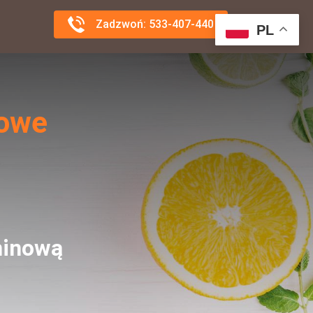
Zadzwoń: 533-407-440
PL
nowe
minową