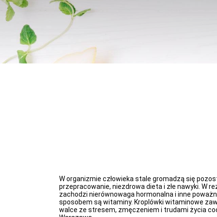
W organizmie człowieka stale gromadzą się pozosta
przepracowanie, niezdrowa dieta i złe nawyki. W r
zachodzi nierównowaga hormonalna i inne poważne
sposobem są witaminy. Kroplówki witaminowe zawie
walce ze stresem, zmęczeniem i trudami życia codz