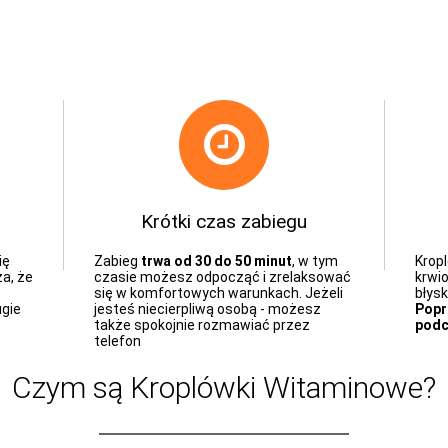
Krótki czas zabiegu
ię
Zabieg
trwa od 30 do 50 minut
, w tym
Krop
a, że
czasie możesz odpocząć i zrelaksować
krwi
się w komfortowych warunkach. Jeżeli
błys
ugie
jesteś niecierpliwą osobą - możesz
Popr
także spokojnie rozmawiać przez
podc
telefon
Czym są Kroplówki Witaminowe?