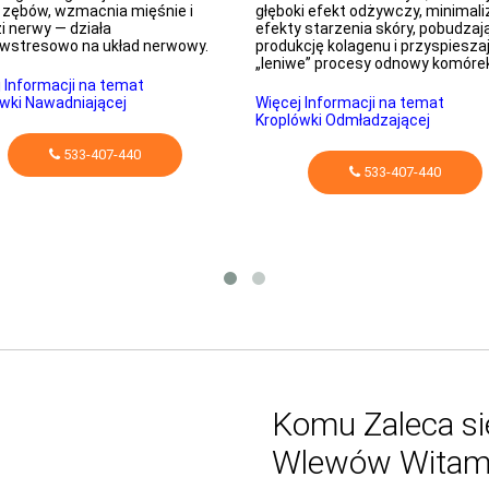
i zębów, wzmacnia mięśnie i
głęboki efekt odżywczy, minimali
i nerwy — działa
efekty starzenia skóry, pobudzaj
iwstresowo na układ nerwowy.
produkcję kolagenu i przyspiesza
„leniwe” procesy odnowy komóre
 Informacji na temat
wki Nawadniającej
Więcej Informacji na temat
Kroplówki Odmładzającej
533-407-440
533-407-440
Komu Zaleca si
Wlewów Witam