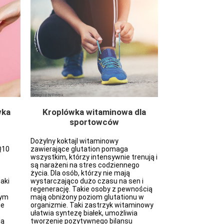
wka
Kroplówka witaminowa dla
Kr
sportowców
na regene
Dożylny koktajl witaminowy
Substancja „Aspar
Q10
zawierające glutation pomaga
którą podajemy w
wszystkim, którzy intensywnie trenują i
do środków hepat
są narażeni na stres codziennego
Mikroelementy pr
życia. Dla osób, którzy nie mają
detoksykacji wąt
aki
wystarczająco dużo czasu na sen i
korzystnie wpływ
regenerację. Takie osoby z pewnością
białek, tłuszczó
zym
mają obniżony poziom glutationu w
przywracają usz
ie
organizmie. Taki zastrzyk witaminowy
wątroby. Wlew ta
ułatwia syntezę białek, umożliwia
asparaginian oraz
ją
tworzenie pozytywnego bilansu
biorą udział w d