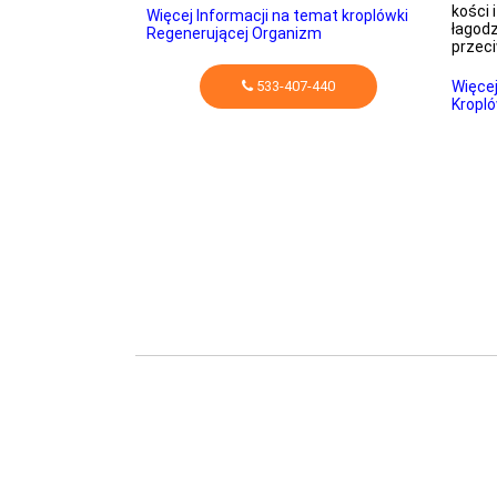
ń krwionośnych,
kości 
Więcej Informacji na temat kroplówki
 kości.
łagodz
Regenerującej Organizm
przec
temat
533-407-440
Więcej
Kropló
-440