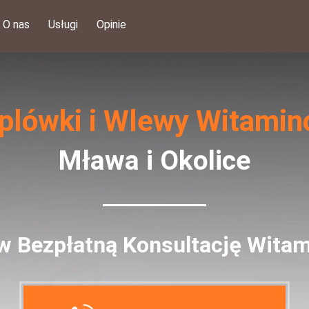
O nas
Usługi
Opinie
plówki i Wlewy Witami
Mława i Okolice
 Bezpłatną Konsultację Wita