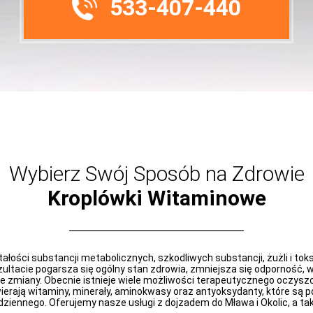
533-407-440
Wybierz Swój Sposób na Zdrowie
Kroplówki Witaminowe
łości substancji metabolicznych, szkodliwych substancji, żużli i toks
ezultacie pogarsza się ogólny stan zdrowia, zmniejsza się odporność,
 zmiany. Obecnie istnieje wiele możliwości terapeutycznego oczyszc
rają witaminy, minerały, aminokwasy oraz antyoksydanty, które są pom
iennego. Oferujemy nasze usługi z dojzadem do Mława i Okolic, a takż