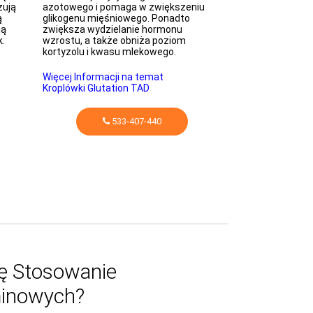
zują
azotowego i pomaga w zwiększeniu
procesach detoks
ą
glikogenu mięśniowego. Ponadto
syntezie mocznik
ją
zwiększa wydzielanie hormonu
glutaminy.
k.
wzrostu, a także obniża poziom
kortyzolu i kwasu mlekowego.
Więcej Informacj
Kroplówki na Reg
Więcej Informacji na temat
Kroplówki Glutation TAD
53
533-407-440
ę Stosowanie
inowych?