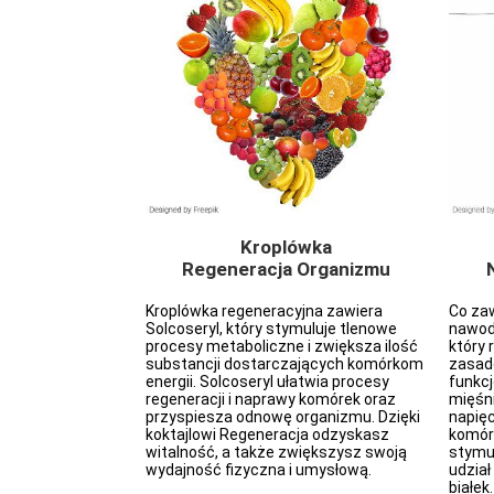
a zdrowie
Kroplówka
aminy C)
Regeneracja Organizmu
ka z Witaminą C
Kroplówka regeneracyjna zawiera
Co zaw
rzeziębieniem,
Solcoseryl, który stymuluje tlenowe
nawod
 wirusowymi.
procesy metaboliczne i zwiększa ilość
który
regenerację po
substancji dostarczających komórkom
zasad
oprawia
energii. Solcoseryl ułatwia procesy
funkc
a układ
regeneracji i naprawy komórek oraz
mięśni
jonowanie układu
przyspiesza odnowę organizmu. Dzięki
napięc
mniejsza uczucie
koktajlowi Regeneracja odzyskasz
komór
. Witamina C
witalność, a także zwiększysz swoją
stymul
cji kolagenu,
wydajność fizyczna i umysłową.
udział
pływ na
białek