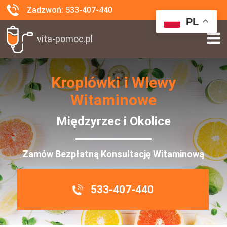
Zadzwoń: 533-407-440
PL
vita-pomoc.pl
Kroplówki i Wlewy
Witaminowe
Międzyrzec i Okolice
Zamów Bezpłatną Konsultację Witaminową
533-407-440