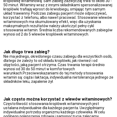
kroplówkę witaminową. Sam zabieg zazwyczaj trwa to około 30 -
50 minut. Witaminy wraz z innymi składnikami spersonalizowanej
kroplówki trafiają wprost do krwiobiegu, omijając tym samym
układ trawienny. Podczas zabiegu pacjent może odpoczywać,
korzystać z telefonu, albo nawet pracować. Stosowanie wlewów
witaminowych ma skumulowany efekt, więc dla uzyskania
maksymalnych rezultatów należy ukończyć pełny cykl
stosowania witamin. Średnia liczba rekomendowanych zabiegów
wynosi od 2 do 5 wlewów kroplówek witaminowych.
Jak długo trwa zabieg?
Nie ma jednego, określonego czasu zabiegu dla wszystkich osób,
dlatego że zależy to od składu kroplówki, jak również i od
objętości, jaką pacjent otrzyma. Czas trwania terapii średnio
wynosi od 30 do 50 minut w komfortowych
warunkach.Przeciwwskazaniami do tej metody stosowania
witamin są: ciąża i laktacja, indywidualna nietolerancja jednego ze
składników leku, zapalenie żył.
Jak często można korzystać z wlewów witaminowych?
Częstotliwość stosowania kroplówek witaminowych jest
ustalana indywidualnie dla każdego pacjenta. Uwzględniamy
indywidualne potrzeby organizmu każdego człowieka. W celu
ogólnego polepszenia zdrowia i samopoczucia zalecamy