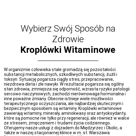
Wybierz Swój Sposób na
Zdrowie
Kroplówki Witaminowe
W organizmie człowieka stale gromadzą się pozostałości
substancji metabolicznych, szkodliwych substancji, żużli i
toksyn. Sytuację pogarsza ciągły stres, przepracowanie,
niezdrowa dieta i złe nawyki. W rezultacie pogarsza się ogólny
stan zdrowia, zmniejsza się odporność, wzrasta ryzyko patologii
sercowo-naczyniowych, zachodzi nierównowaga hormonalna i
inne poważne zmiany. Obecnie istnieje wiele możliwości
terapeutycznego oczyszczania, ale najbardziej skutecznym i
bezpiecznym sposobem są witaminy. Kroplówki witaminowe
zawierają witaminy, minerały, aminokwasy oraz antyoksydanty,
które są pomocne nie tylko przy regeneracji, ale również w walce
ze stresem, zmęczeniem i trudami życia codziennego.
Oferujemy nasze usługi z dojzadem do Międzyrzec i Okolic, a
także w naszej stacjonarnej klinice w m. st. Warszawa.