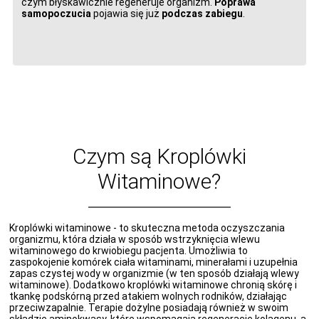
czym błyskawicznie regeneruje organizm.
Poprawa
samopoczucia
pojawia się już
podczas zabiegu
.
Czym są Kroplówki
Witaminowe?
Kroplówki witaminowe - to skuteczna metoda oczyszczania
organizmu, która działa w sposób wstrzyknięcia wlewu
witaminowego do krwiobiegu pacjenta. Umożliwia to
zaspokojenie komórek ciała witaminami, minerałami i uzupełnia
zapas czystej wody w organizmie (w ten sposób działają wlewy
witaminowe). Dodatkowo kroplówki witaminowe chronią skórę i
tkankę podskórną przed atakiem wolnych rodników, działając
przeciwzapalnie. Terapie dożylne posiadają również w swoim