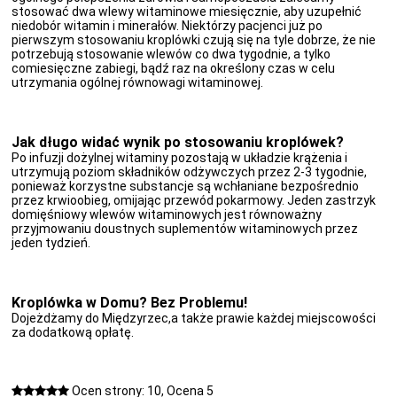
stosować dwa wlewy witaminowe miesięcznie, aby uzupełnić
niedobór witamin i minerałów. Niektórzy pacjenci już po
pierwszym stosowaniu kroplówki czują się na tyle dobrze, że nie
potrzebują stosowanie wlewów co dwa tygodnie, a tylko
comiesięczne zabiegi, bądź raz na określony czas w celu
utrzymania ogólnej równowagi witaminowej.
Jak długo widać wynik po stosowaniu kroplówek?
Po infuzji dożylnej witaminy pozostają w układzie krążenia i
utrzymują poziom składników odżywczych przez 2-3 tygodnie,
ponieważ korzystne substancje są wchłaniane bezpośrednio
przez krwioobieg, omijając przewód pokarmowy. Jeden zastrzyk
domięśniowy wlewów witaminowych jest równoważny
przyjmowaniu doustnych suplementów witaminowych przez
jeden tydzień.
Kroplówka w Domu? Bez Problemu!
Dojeżdżamy do Międzyrzec,a także prawie każdej miejscowości
za dodatkową opłatę.
Ocen strony: 10, Ocena 5