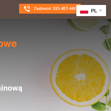
Zadzwoń: 533-407-440
PL
nowe
minową