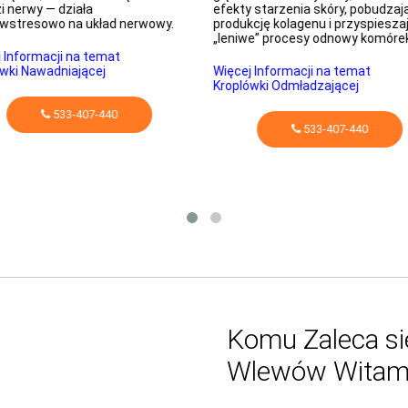
i nerwy — działa
efekty starzenia skóry, pobudzaj
iwstresowo na układ nerwowy.
produkcję kolagenu i przyspiesza
„leniwe” procesy odnowy komóre
 Informacji na temat
wki Nawadniającej
Więcej Informacji na temat
Kroplówki Odmładzającej
533-407-440
533-407-440
Komu Zaleca si
Wlewów Witam