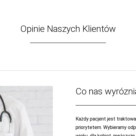
Opinie Naszych Klientów
Co nas wyrózni
Każdy pacjent jest traktowan
priorytetem. Wybieramy odpo
wieku, dla kobiet, mężczyzn