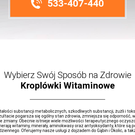
533-407-440
Wybierz Swój Sposób na Zdrowie
Kroplówki Witaminowe
łości substancji metabolicznych, szkodliwych substancji, żużli i toks
ezultacie pogarsza się ogólny stan zdrowia, zmniejsza się odporność,
 zmiany. Obecnie istnieje wiele możliwości terapeutycznego oczyszc
rają witaminy, minerały, aminokwasy oraz antyoksydanty, które są pom
iennego. Oferujemy nasze usługi z dojzadem do Gąbin i Okolic, a takż