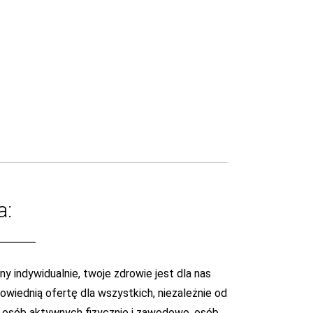
a:
y indywidualnie, twoje zdrowie jest dla nas
wiednią ofertę dla wszystkich, niezależnie od
, osób aktywnych fizycznie i zawodowo, osób