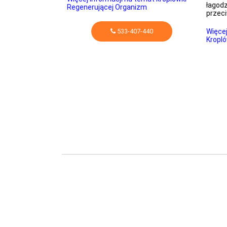
 kości.
łagodz
Regenerującej Organizm
przec
temat
533-407-440
Więcej
Kropló
-440