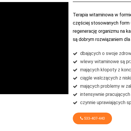
Terapia witaminowa w formie
częściej stosowanych form 
regenerację organizmu na k
są dobrym rozwiązaniem dla
dbających o swoje zdrow
wlewy witaminowe są prz
mających kłopoty z konc
ciągle walczących z nis
mających problemy w zab
intensywnie pracujących
czynnie uprawiających s
533-407-440