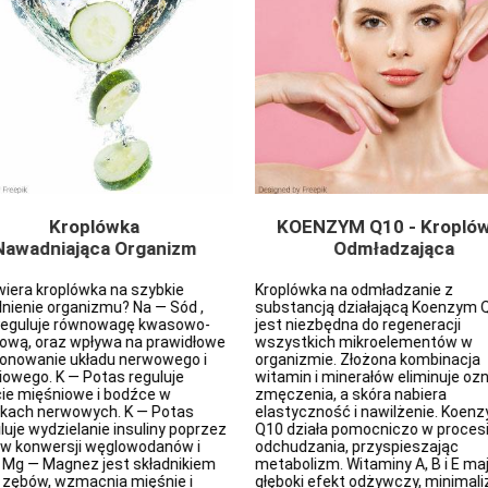
Kroplówka
KOENZYM Q10 - Kropló
Nawadniająca Organizm
Odmładzająca
iera kroplówka na szybkie
Kroplówka na odmładzanie z
nienie organizmu? Na — Sód ,
substancją działającą Koenzym 
 reguluje równowagę kwasowo-
jest niezbędna do regeneracji
ową, oraz wpływa na prawidłowe
wszystkich mikroelementów w
jonowanie układu nerwowego i
organizmie. Złożona kombinacja
owego. K — Potas reguluje
witamin i minerałów eliminuje ozn
ie mięśniowe i bodźce w
zmęczenia, a skóra nabiera
kach nerwowych. K — Potas
elastyczność i nawilżenie. Koen
uje wydzielanie insuliny poprzez
Q10 działa pomocniczo w proces
 w konwersji węglowodanów i
odchudzania, przyspieszając
. Mg — Magnez jest składnikiem
metabolizm. Witaminy A, B i E ma
i zębów, wzmacnia mięśnie i
głęboki efekt odżywczy, minimali