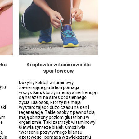
wka
Kroplówka witaminowa dla
Kr
sportowców
na regene
Dożylny koktajl witaminowy
Substancja „Aspar
Q10
zawierające glutation pomaga
którą podajemy w
wszystkim, którzy intensywnie trenują i
do środków hepat
są narażeni na stres codziennego
Mikroelementy pr
życia. Dla osób, którzy nie mają
detoksykacji wąt
aki
wystarczająco dużo czasu na sen i
korzystnie wpływ
regenerację. Takie osoby z pewnością
białek, tłuszczó
zym
mają obniżony poziom glutationu w
przywracają usz
ie
organizmie. Taki zastrzyk witaminowy
wątroby. Wlew ta
ułatwia syntezę białek, umożliwia
asparaginian oraz
ją
tworzenie pozytywnego bilansu
biorą udział w d
zują
azotowego i pomaga w zwiększeniu
procesach detoks