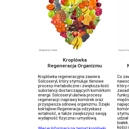
a zdrowie
Kroplówka
aminy C)
Regeneracja Organizmu
ka z Witaminą C
Kroplówka regeneracyjna zawiera
Co zaw
rzeziębieniem,
Solcoseryl, który stymuluje tlenowe
nawod
 wirusowymi.
procesy metaboliczne i zwiększa ilość
który
regenerację po
substancji dostarczających komórkom
zasad
oprawia
energii. Solcoseryl ułatwia procesy
funkc
a układ
regeneracji i naprawy komórek oraz
mięśni
jonowanie układu
przyspiesza odnowę organizmu. Dzięki
napięc
mniejsza uczucie
koktajlowi Regeneracja odzyskasz
komór
. Witamina C
witalność, a także zwiększysz swoją
stymul
cji kolagenu,
wydajność fizyczna i umysłową.
udział
pływ na
białek
ń krwionośnych,
kości 
Więcej Informacji na temat kroplówki