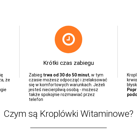
Krótki czas zabiegu
ię
Zabieg
trwa od 30 do 50 minut
, w tym
Krop
a, że
czasie możesz odpocząć i zrelaksować
krwi
się w komfortowych warunkach. Jeżeli
błys
ugie
jesteś niecierpliwą osobą - możesz
Popr
także spokojnie rozmawiać przez
podc
telefon
Czym są Kroplówki Witaminowe?