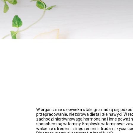
W organizmie człowieka stale gromadzą się pozosta
przepracowanie, niezdrowa dieta i złe nawyki. W r
zachodzi nierównowaga hormonalna i inne poważne
sposobem są witaminy. Kroplówki witaminowe zawie
walce ze stresem, zmęczeniem i trudami życia codz