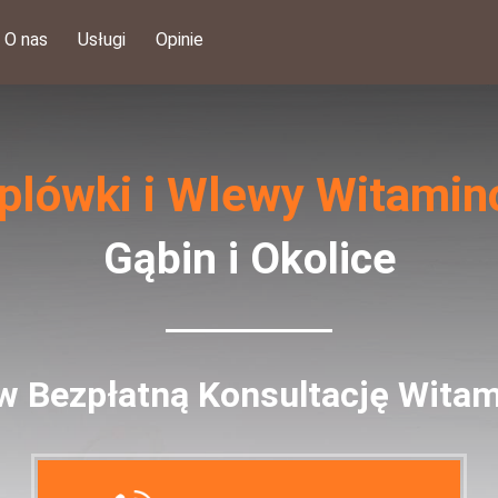
O nas
Usługi
Opinie
plówki i Wlewy Witami
Gąbin i Okolice
 Bezpłatną Konsultację Wita