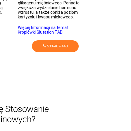
ą
glikogenu mięśniowego. Ponadto
syntezie mocznik
ją
zwiększa wydzielanie hormonu
glutaminy.
k.
wzrostu, a także obniża poziom
kortyzolu i kwasu mlekowego.
Więcej Informacj
Kroplówki na Reg
Więcej Informacji na temat
Kroplówki Glutation TAD
53
533-407-440
ę Stosowanie
inowych?